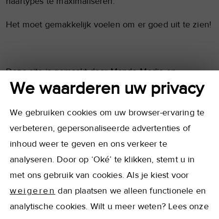
haartypes te maximaliseren.
Het moet gemakkelijk voelen om er goed uit te zien!
Deze site is gemaakt door Mando Media en
We waarderen uw privacy
optimized by
René Greve
.
We gebruiken cookies om uw browser-ervaring te
verbeteren, gepersonaliseerde advertenties of
inhoud weer te geven en ons verkeer te
analyseren. Door op ‘Oké’ te klikken, stemt u in
met ons gebruik van cookies. Als je kiest voor
weigeren
dan plaatsen we alleen functionele en
©
2026 Vision Haircare B.V. - Alle rechten
analytische cookies. Wilt u meer weten? Lees onze
voorbehouden