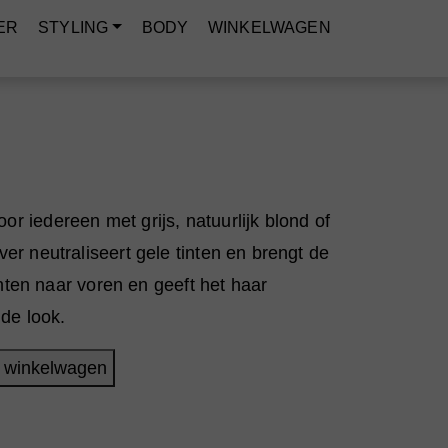
ER
STYLING
BODY
WINKELWAGEN
r iedereen met grijs, natuurlijk blond of
er neutraliseert gele tinten en brengt de
tinten naar voren en geeft het haar
nde look.
 winkelwagen