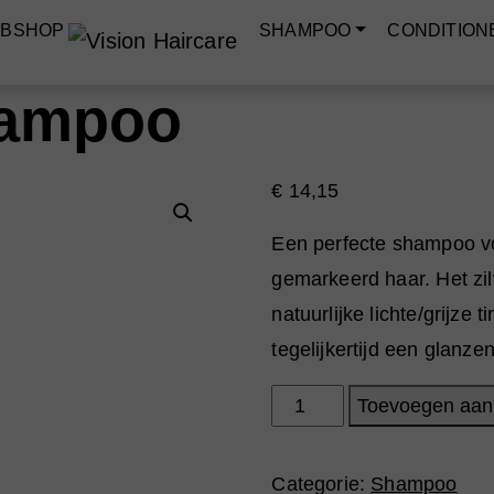
BSHOP
SHAMPOO
CONDITION
Shampoo
€
14,15
Een perfecte shampoo voo
gemarkeerd haar. Het zilv
natuurlijke lichte/grijze 
tegelijkertijd een glanze
It's
Toevoegen aan
Silver
Shampoo
Categorie:
Shampoo