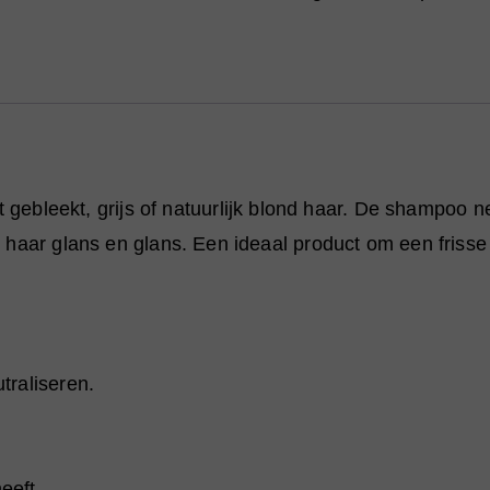
aantal
ebleekt, grijs of natuurlijk blond haar. De shampoo neu
 het haar glans en glans. Een ideaal product om een friss
utraliseren.
eeft.